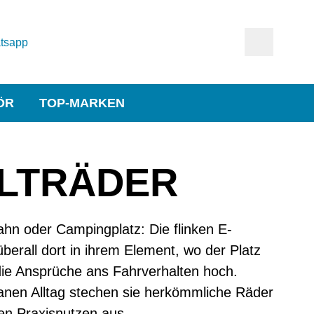
tsapp
ÖR
TOP-MARKEN
ALTRÄDER
hn oder Campingplatz: Die flinken E-
überall dort in ihrem Element, wo der Platz
die Ansprüche ans Fahrverhalten hoch.
nen Alltag stechen sie herkömmliche Räder
en Praxisnutzen aus.