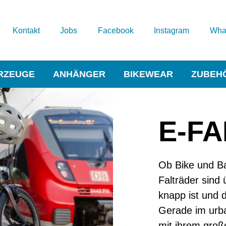
Kontakt
Jobs
Facebook
Instagram
Wha
RZEUGE
ANHÄNGER
BIKEWEAR
ZUBEH
E-F
Ob Bike und Ba
Falträder sind 
knapp ist und 
Gerade im urba
mit ihrem groß