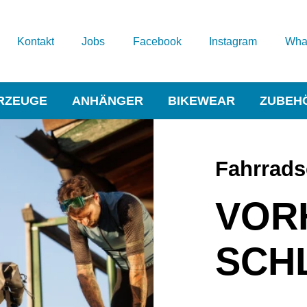
Kontakt
Jobs
Facebook
Instagram
Wha
RZEUGE
ANHÄNGER
BIKEWEAR
ZUBEH
Fahrrads
VOR
SCH