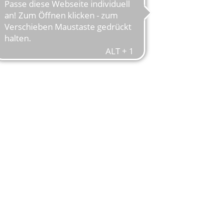
WELTELITE
mit höchsten
eisklasse! Vom Einsteiger-
e, ob offroad oder auf der
des Bike-Portfolio für das
 die innovativen Entwicklungen
n Know-how aus dem