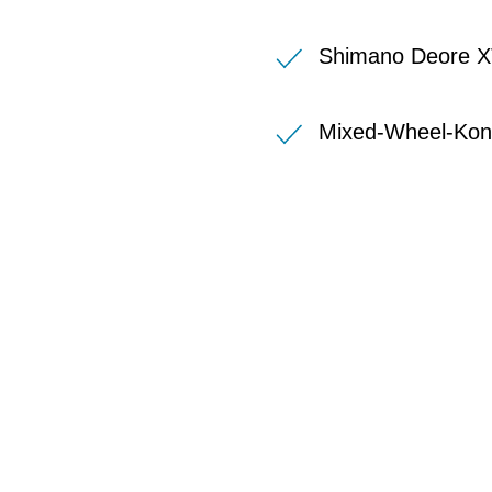
Shimano Deore X
Mixed-Wheel-Konz
BIKE-LEASIN
EINFACH UND PREISGÜNSTIG ZUM NEU
Wir beraten Sie gerne welches Bike zu Ihre