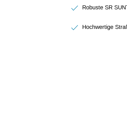
Robuste SR SUN
Hochwertige Stra
BIKE-LEASIN
EINFACH UND PREISGÜNSTIG ZUM NEU
Wir beraten Sie gerne welches Bike zu Ihre