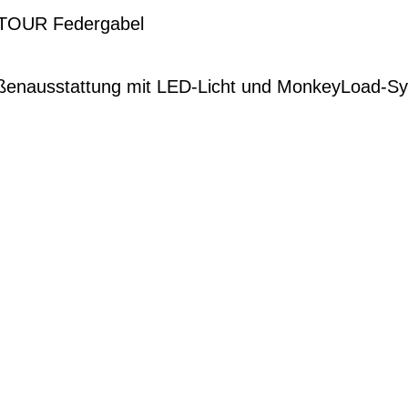
TOUR Federgabel
ßenausstattung mit LED-Licht und MonkeyLoad-S
G
EN DIENSTRAD
n und Ihren