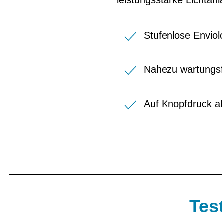
leistungsstarke Lichtanl
Stufenlose Envio
Nahezu wartungsf
Auf Knopfdruck a
Test