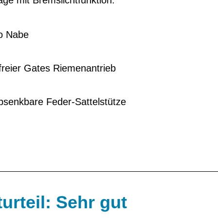
age mit Bremslichtfunktion.
lo Nabe
reier Gates Riemenantrieb
bsenkbare Feder-Sattelstütze
urteil: Sehr gut