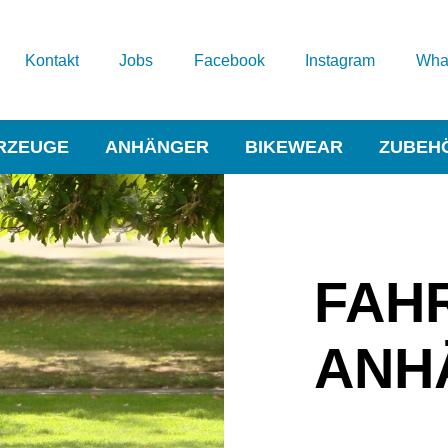
Kontakt
Jobs
Facebook
Instagram
Wha
RZEUGE
ANHÄNGER
BIKEWEAR
ZUBEH
FAH
ANH